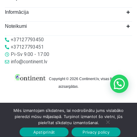
Informācija
Noteikumi
+37127793450
+37127793451
Pi-Sv 9.00 - 17.00
info@continent.lv
Copyright © 2026 Continent.lv, visas tiesības
aizsargātas.
Mēs izmantojam sīkdatnes, lai nodrošinātu jums vislabāko
pieredzi mūsu mājaslapā. Turpinot izmantot šo vietni, jūs
piekrītat sīkdatņu izmantošanai.
Apstiprināt
Privacy policy
Sākumlapa
Veikalā
Grozs
Konts