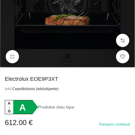
1/6
Electrolux EOE9P3XT
iekš
Cepeškrāsnis (iebūvējamie)
A
A
Produkta datu lapa
↑
G
612.00
€
Pieejams noliktavā