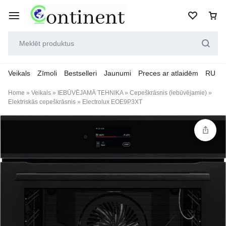
Veikals
Zīmoli
Bestselleri
Jaunumi
Preces ar atlaidēm
RU
Home
»
Veikals
»
IEBŪVĒJAMĀ TEHNIKA
»
Cepeškrāsnis (iebūvējamie)
»
Elektriskās cepeškrāsnis
»
Electrolux EOE9P3XT