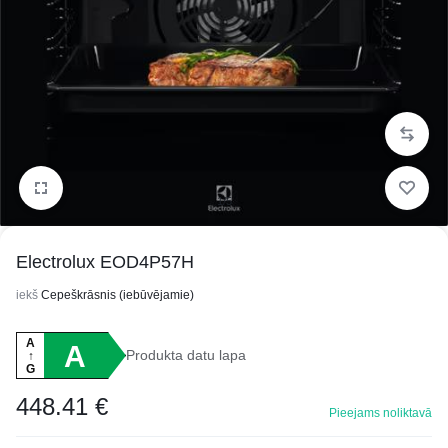
1/5
Electrolux EOD4P57H
iekš
Cepeškrāsnis (iebūvējamie)
A
A
Produkta datu lapa
↑
G
448.41
€
Pieejams noliktavā