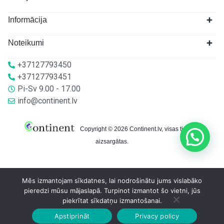
Informācija
Noteikumi
+37127793450
+37127793451
Pi-Sv 9.00 - 17.00
info@continent.lv
Copyright © 2026 Continent.lv, visas tiesības
aizsargātas.
Mēs izmantojam sīkdatnes, lai nodrošinātu jums vislabāko
pieredzi mūsu mājaslapā. Turpinot izmantot šo vietni, jūs
piekrītat sīkdatņu izmantošanai.
Apstiprināt
Privacy policy
Sākumlapa
Veikalā
Grozs
Konts