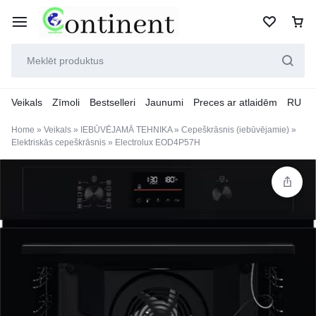
Veikals
Zīmoli
Bestselleri
Jaunumi
Preces ar atlaidēm
RU
Home
»
Veikals
»
IEBŪVĒJAMĀ TEHNIKA
»
Cepeškrāsnis (iebūvējamie)
»
Elektriskās cepeškrāsnis
»
Electrolux EOD4P57H