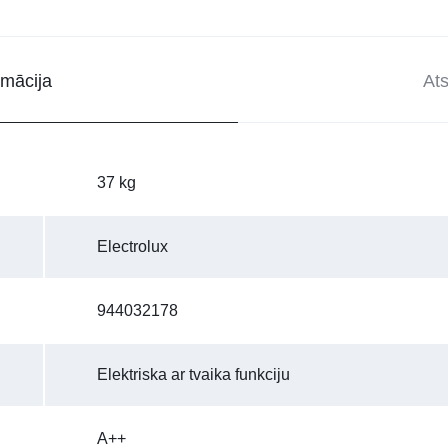
rmācija
At
37 kg
Electrolux
944032178
Elektriska ar tvaika funkciju
A++