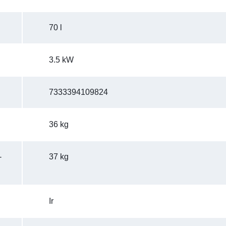
70 l
3.5 kW
7333394109824
36 kg
-
37 kg
Ir