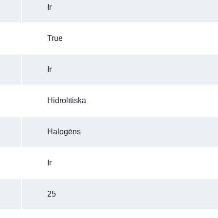
Ir
True
Ir
Hidrolītiskā
Halogēns
Ir
25