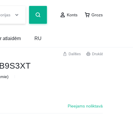
orijas
Konts
Grozs
r atlaidēm
RU
Dalīties
Drukāt
EOB9S3XT
amie)
Pieejams noliktavā