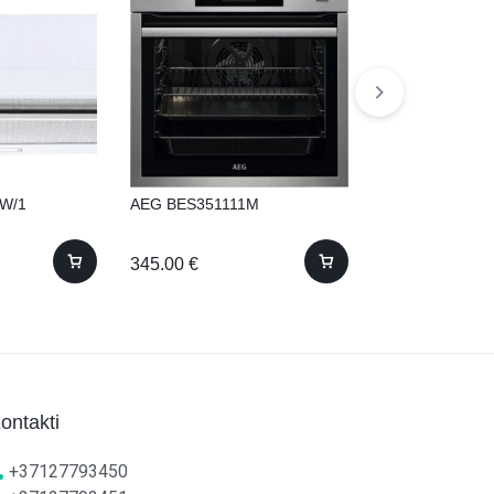
2W/1
AEG BES351111M
Whirlpool WFS
345.00
€
374.00
€
ontakti
+37127793450