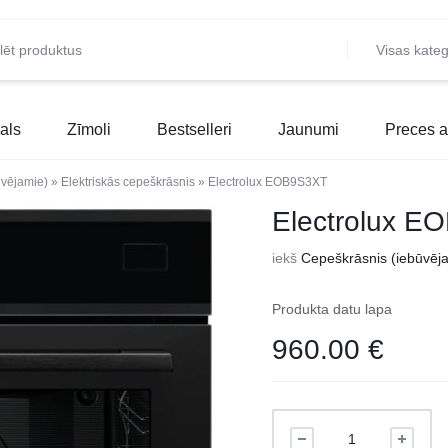
Visas kateg
als
Zīmoli
Bestselleri
Jaunumi
Preces a
ūvējamie)
»
Elektriskās cepeškrāsnis
»
Electrolux EOB9S3XT
Electrolux 
iekš
Cepeškrāsnis (iebūvēj
Produkta datu lapa
960.00
€