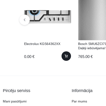
Electrolux KGS64362XX
Bosch SMU6ZCI7
Daļēji iebūvējama!
(Pabūvējama)
0.00
€
765.00
€
Pircēju serviss
Informācija
Mani pasūtījumi
Par mums