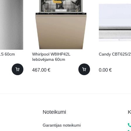
1S 60cm
Whirlpool W8IHP42L
Candy CBT625/
Iebūvējama 60cm
467.00
€
0.00
€
Noteikumi
K
Garantijas noteikumi