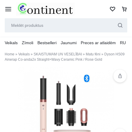
Veikals
Zīmoli
Bestselleri
Jaunumi
Preces ar atlaidēm
RU
Home
»
Veikals
»
SKAISTUMAM UN VESELĪBAI
»
Matu fēni
»
Dyson HS09
Airwrap Co-anda2x Straight+Wavy Ceramic Pink / Rose Gold