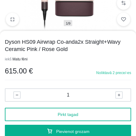
1/9
Dyson HS09 Airwrap Co-anda2x Straight+Wavy
Ceramic Pink / Rose Gold
iekš
Matu fēni
615.00
€
Noliktavā 2 prece/-es
Pirkt tagad
Pievienot grozam