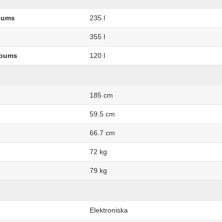
lpums
235 l
355 l
lpums
120 l
185 cm
59.5 cm
66.7 cm
72 kg
79 kg
Elektroniska