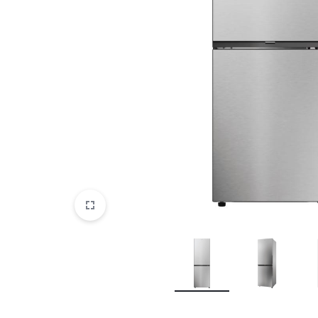
DATORTEHNIKA, PRECES
BIROJAM
KLIMATAM
SPORTAM UN ATPŪTAI
MĀJĀM UN DĀRZAM
SILTUMNĪCAS UN TO PIEDERUMI
CELTNIECĪBA