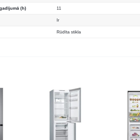
gadījumā (h)
11
Ir
Rūdīta stikla