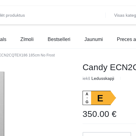
Visas kateg
als
Zīmoli
Bestselleri
Jaunumi
Preces a
ECN2CQTEX186 185cm No Frost
Candy ECN2C
iekš
Ledusskapji
A
E
↑
G
350.00
€