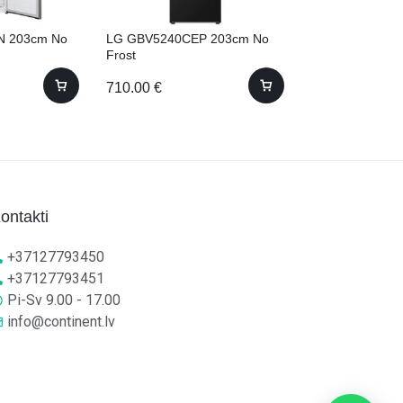
 203cm No
LG GBV5240CEP 203cm No
Beko GNO4662
Frost
46623 MXPN ) 
Frost Side by S
710.00
€
665.00
€
ontakti
+37127793450
+37127793451
Pi-Sv 9.00 - 17.00
info@continent.lv