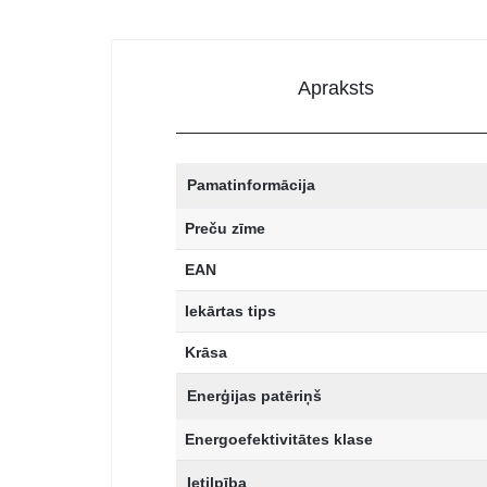
Apraksts
Pamatinformācija
Preču zīme
EAN
Iekārtas tips
Krāsa
Enerģijas patēriņš
Energoefektivitātes klase
Ietilpība