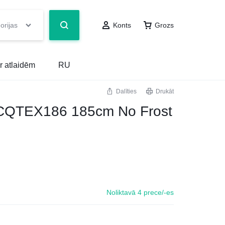
orijas
Konts
Grozs
r atlaidēm
RU
Dalīties
Drukāt
QTEX186 185cm No Frost
Noliktavā 4 prece/-es