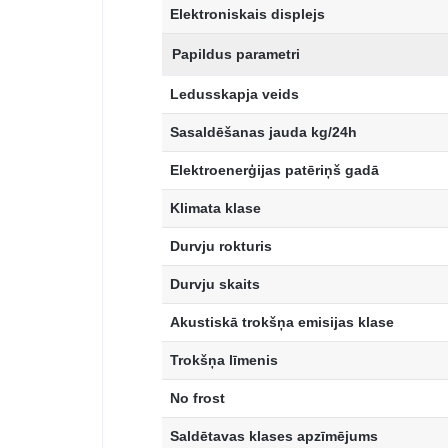
Elektroniskais displejs
Papildus parametri
Ledusskapja veids
Sasaldēšanas jauda kg/24h
Elektroenerģijas patēriņš gadā
Klimata klase
Durvju rokturis
Durvju skaits
Akustiskā trokšņa emisijas klase
Trokšņa līmenis
No frost
Saldētavas klases apzīmējums