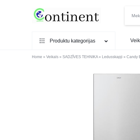
CONTINENT.LV
SADZĪVES
Veik
Produktu kategorijas
PREČU
INTERNETVEIKALS
Home
SADZĪVES TEHNIKA
»
Veikals
»
SADZĪVES TEHNIKA
»
Ledusskapji
»
Candy 
IEBŪVĒJAMĀ TEHNIKA
MAZĀ SADZĪVES TEHNIKA
ELEKTRONIKA, TV
TELEFONI
VIEDPULKSTEŅI
SKAISTUMAM UN VESELĪBAI