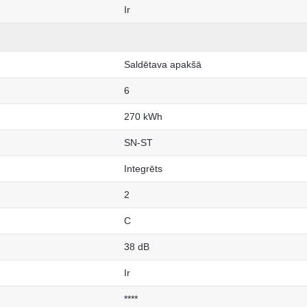
Ir
Saldētava apakšā
6
270 kWh
SN-ST
Integrēts
2
C
38 dB
Ir
****