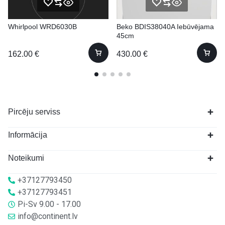
Whirlpool WRD6030B
Beko BDIS38040A Iebūvējama
45cm
162.00
€
430.00
€
Pircēju serviss
Informācija
Noteikumi
+37127793450
+37127793451
Pi-Sv 9.00 - 17.00
info@continent.lv