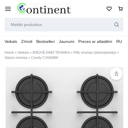
Veikals
Zīmoli
Bestselleri
Jaunumi
Preces ar atlaidēm
RU
Home
»
Veikals
»
IEBŪVĒJAMĀ TEHNIKA
»
Plīts virsmas (iebūvējamās)
»
Gāzes virsmas
»
Candy CVG6WW