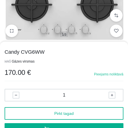
1/3
Candy CVG6WW
iekš
Gāzes virsmas
170.00
€
Pieejams noliktavā
Pirkt tagad