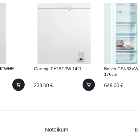
14FWHE
Gorenje FH15FPW 142L
Bosch GSN33VWE
176cm
238.00
€
648.00
€
Noteikumi
K