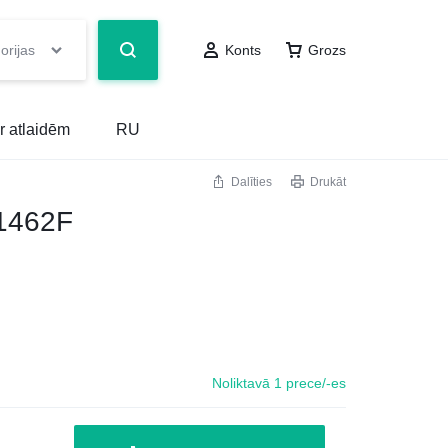
orijas
Konts
Grozs
r atlaidēm
RU
Dalīties
Drukāt
1462F
Noliktavā 1 prece/-es