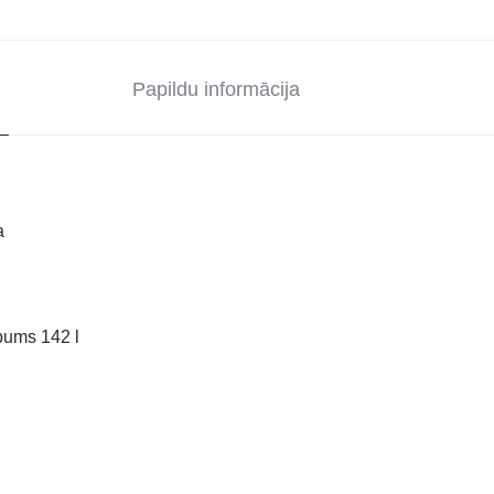
Papildu informācija
a
lpums 142 l