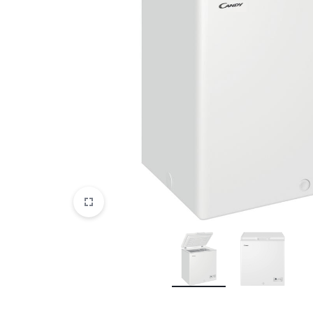
DATORTEHNIKA, PRECES
BIROJAM
KLIMATAM
SPORTAM UN ATPŪTAI
MĀJĀM UN DĀRZAM
SILTUMNĪCAS UN TO PIEDERUMI
CELTNIECĪBA