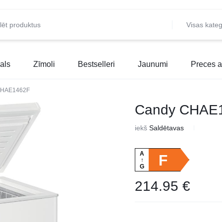
Visas kateg
als
Zīmoli
Bestselleri
Jaunumi
Preces a
CHAE1462F
Candy CHAE
iekš
Saldētavas
A
F
↑
G
214.95
€