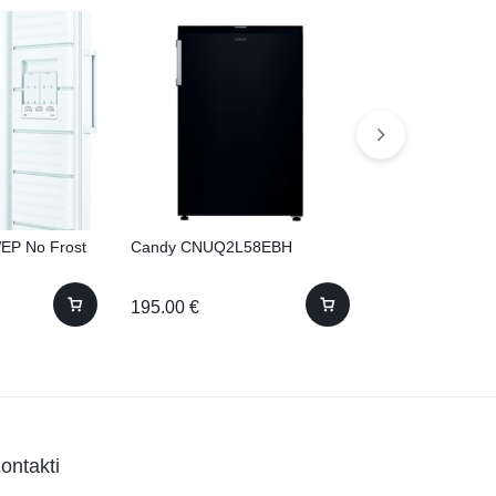
P No Frost
Candy CNUQ2L58EBH
Gorenje FH25E
195.00
€
190.00
€
ontakti