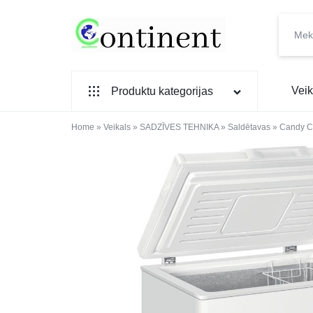
CONTINENT.LV
SADZĪVES
Veik
Produktu kategorijas
PREČU
INTERNETVEIKALS
Home
SADZĪVES TEHNIKA
»
Veikals
»
SADZĪVES TEHNIKA
»
Saldētavas
»
Candy 
IEBŪVĒJAMĀ TEHNIKA
MAZĀ SADZĪVES TEHNIKA
ELEKTRONIKA, TV
TELEFONI
VIEDPULKSTEŅI
SKAISTUMAM UN VESELĪBAI