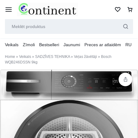
Veikals
Zīmoli
Bestselleri
Jaunumi
Preces ar atlaidēm
RU
Home
»
Veikals
»
SADZĪVES TEHNIKA
»
Veļas žāvētāji
»
Bosch
WQB246DSSN 9kg