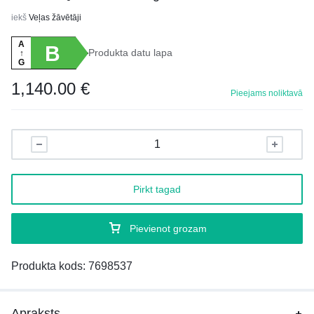
iekš
Veļas žāvētāji
A
B
Produkta datu lapa
↑
G
1,140.00
€
Pieejams noliktavā
Pirkt tagad
Pievienot grozam
Produkta kods:
7698537
Apraksts