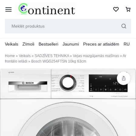
Veikals
Zīmoli
Bestselleri
Jaunumi
Preces ar atlaidēm
RU
Home
»
Veikals
»
SADZĪVES TEHNIKA
»
Veļas mazgājamās mašīnas
»
Ar
frontālo ielādi
»
Bosch WGG254FTSN 10kg 63cm