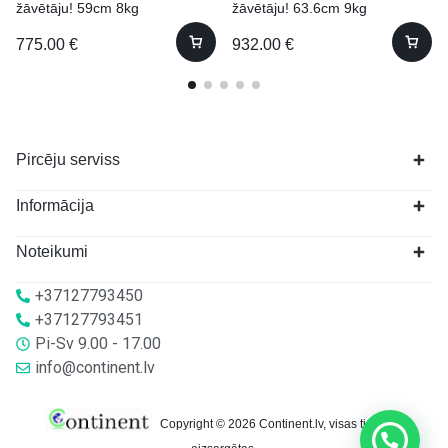
žāvētāju! 59cm 8kg
žāvētāju! 63.6cm 9kg
775.00
€
932.00
€
Pircēju serviss
Informācija
Noteikumi
+37127793450
+37127793451
Pi-Sv 9.00 - 17.00
info@continent.lv
Copyright © 2026 Continent.lv, visas tiesības