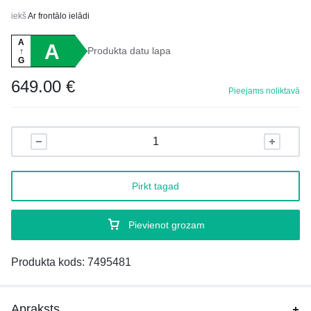
iekš
Ar frontālo ielādi
A
A
Produkta datu lapa
↑
G
649.00
€
Pieejams noliktavā
Pirkt tagad
Pievienot grozam
Produkta kods:
7495481
Apraksts