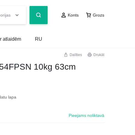
orijas
Konts
Grozs
r atlaidēm
RU
Dalīties
Drukāt
54FPSN 10kg 63cm
datu lapa
Pieejams noliktavā