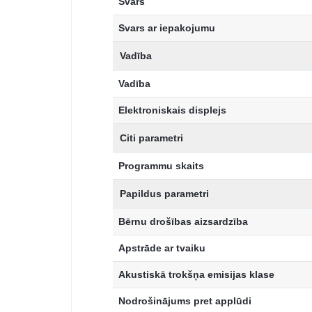
Svars
Svars ar iepakojumu
Vadība
Vadība
Elektroniskais displejs
Citi parametri
Programmu skaits
Papildus parametri
Bērnu drošības aizsardzība
Apstrāde ar tvaiku
Akustiskā trokšņa emisijas klase
Nodrošinājums pret applūdi