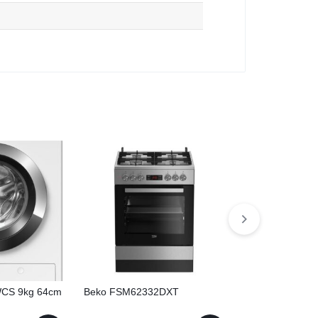
WCS 9kg 64cm
Beko FSM62332DXT
Karcher RCF 3 