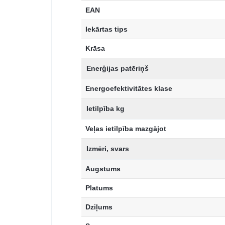
EAN
Iekārtas tips
Krāsa
Enerģijas patēriņš
Energoefektivitātes klase
Ietilpība kg
Veļas ietilpība mazgājot
Izmēri, svars
Augstums
Platums
Dziļums