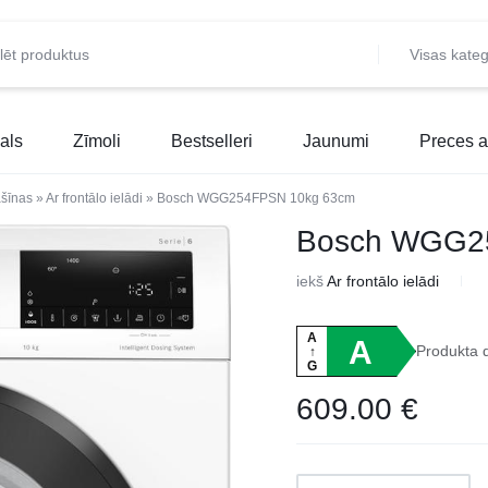
Visas kateg
als
Zīmoli
Bestselleri
Jaunumi
Preces a
šīnas
»
Ar frontālo ielādi
»
Bosch WGG254FPSN 10kg 63cm
Bosch WGG2
iekš
Ar frontālo ielādi
A
A
Produkta 
↑
G
609.00
€