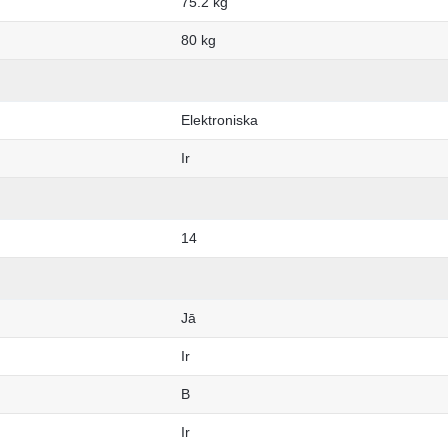
75.2 kg
80 kg
Elektroniska
Ir
14
Jā
Ir
B
Ir