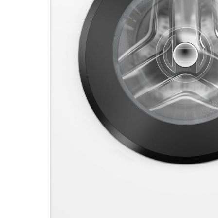
DATORTEHNIKA, PRECES
BIROJAM
KLIMATAM
SPORTAM UN ATPŪTAI
MĀJĀM UN DĀRZAM
SILTUMNĪCAS UN TO PIEDERUMI
CELTNIECĪBA