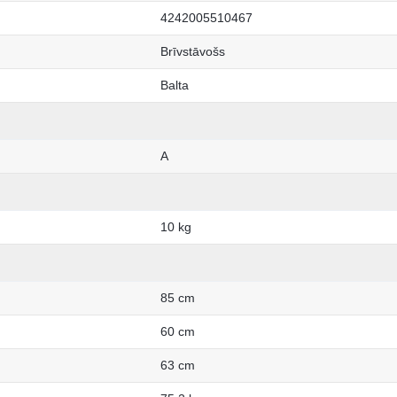
4242005510467
Brīvstāvošs
Balta
A
10 kg
85 cm
60 cm
63 cm