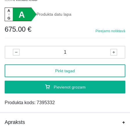
A
A
Produkta datu lapa
↑
G
675.00
€
Pieejams noliktavā
Pirkt tagad
Pievienot grozam
Produkta kods:
7395332
Apraksts