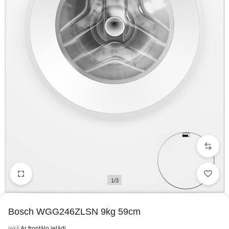
1/3
Bosch WGG246ZLSN 9kg 59cm
iekš
Ar frontālo ielādi