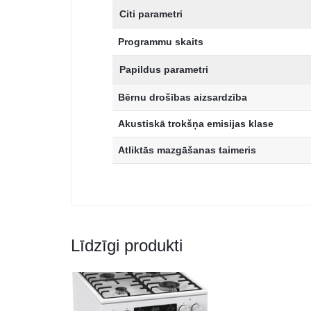
Citi parametri
Programmu skaits
Papildus parametri
Bērnu drošības aizsardzība
Akustiskā trokšņa emisijas klase
Atliktās mazgāšanas taimeris
Līdzīgi produkti