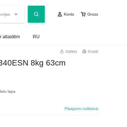
orijas
Konts
Grozs
r atlaidēm
RU
Dalīties
Drukāt
340ESN 8kg 63cm
datu lapa
Pieejams noliktavā