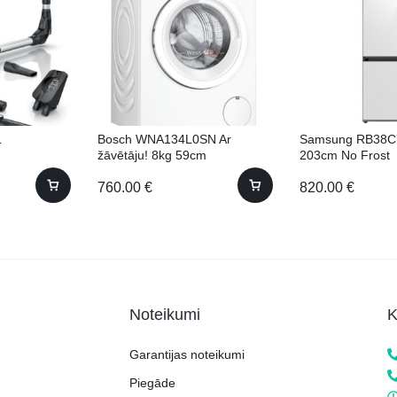
L
Bosch WNA134L0SN Ar
Samsung RB38C
žāvētāju! 8kg 59cm
203cm No Frost
760.00
€
820.00
€
Noteikumi
K
Garantijas noteikumi
Piegāde