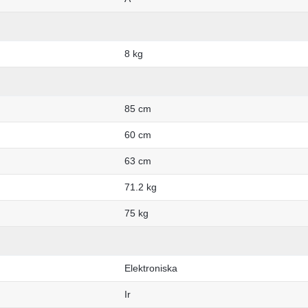
8 kg
85 cm
60 cm
63 cm
71.2 kg
75 kg
Elektroniska
Ir