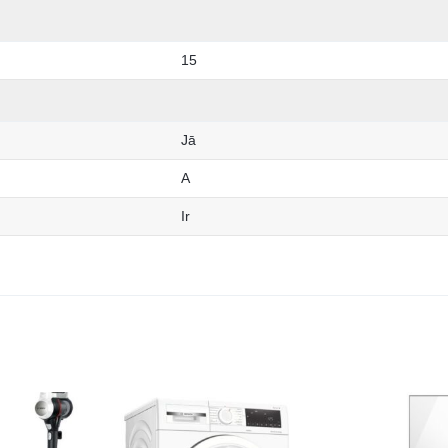
15
Jā
A
Ir