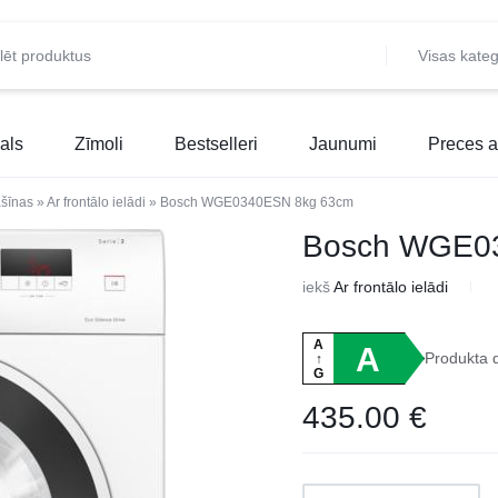
Visas kateg
als
Zīmoli
Bestselleri
Jaunumi
Preces a
šīnas
»
Ar frontālo ielādi
»
Bosch WGE0340ESN 8kg 63cm
Bosch WGE0
iekš
Ar frontālo ielādi
A
A
Produkta 
↑
G
435.00
€