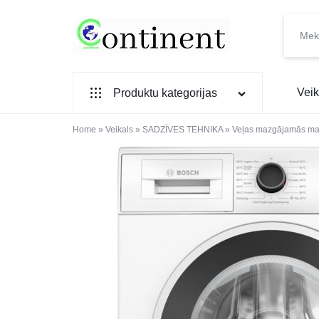
CONTINENT.LV
SADZĪVES
Veik
Produktu kategorijas
PREČU
INTERNETVEIKALS
Home
SADZĪVES TEHNIKA
»
Veikals
»
SADZĪVES TEHNIKA
»
Veļas mazgājamās ma
IEBŪVĒJAMĀ TEHNIKA
MAZĀ SADZĪVES TEHNIKA
ELEKTRONIKA, TV
TELEFONI
VIEDPULKSTEŅI
SKAISTUMAM UN VESELĪBAI