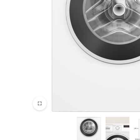
DATORTEHNIKA, PRECES
BIROJAM
KLIMATAM
SPORTAM UN ATPŪTAI
MĀJĀM UN DĀRZAM
SILTUMNĪCAS UN TO PIEDERUMI
CELTNIECĪBA