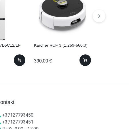
7B5C12/EF
Karcher RCF 3 (1.269-660.0)
Bosch WGG244
63cm
390.00
€
535.00
€
ontakti
+37127793450
+37127793451
Pi-Sv 9.00 - 17.00