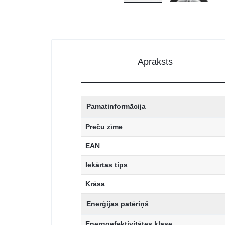
Apraksts
Pamatinformācija
Preču zīme
EAN
Iekārtas tips
Krāsa
Enerģijas patēriņš
Energoefektivitātes klase