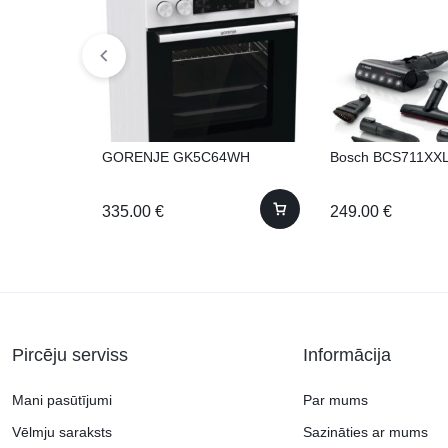
GORENJE GK5C64WH
Bosch BCS711XX
335.00
€
249.00
€
Pircēju serviss
Informācija
Mani pasūtījumi
Par mums
Vēlmju saraksts
Sazināties ar mums