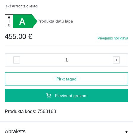
iekš
Ar frontālo ielādi
A
A
Produkta datu lapa
↑
G
455.00
€
Pieejams noliktavā
Pirkt tagad
Pievienot grozam
Produkta kods:
7563163
Apraksts