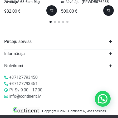
žāvētāju! 63.6cm 9kg
ar žāvētāju! (FFWDB976258
SV EE) 60cm 9kg
932.00
€
500.00
€
Pircēju serviss
Informācija
Noteikumi
+37127793450
+37127793451
Pi-Sv 9.00 - 17.00
info@continent.lv
Copyright © 2026 Continent.lv, visas tiesības
aizsargātas.