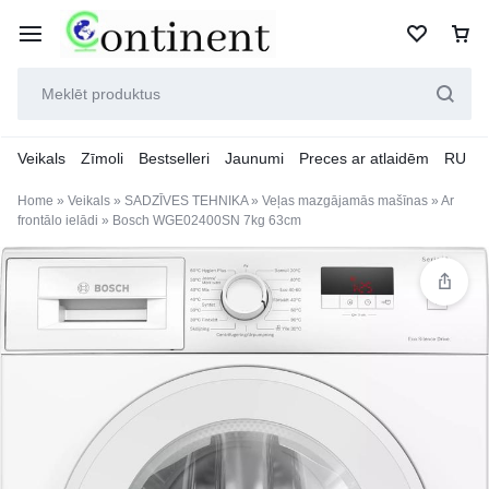
Veikals
Zīmoli
Bestselleri
Jaunumi
Preces ar atlaidēm
RU
Home
»
Veikals
»
SADZĪVES TEHNIKA
»
Veļas mazgājamās mašīnas
»
Ar
frontālo ielādi
»
Bosch WGE02400SN 7kg 63cm