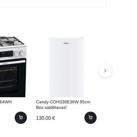
C64WH
Candy COHS38E36W 85cm
Bosch WNA134
Bez saldētavas!
žāvētāju! 8kg 
130.00
€
760.00
€