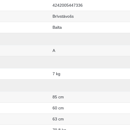
4242005447336
Brīvstāvošs
Balta
A
7 kg
85 cm
60 cm
63 cm
70.8 kg