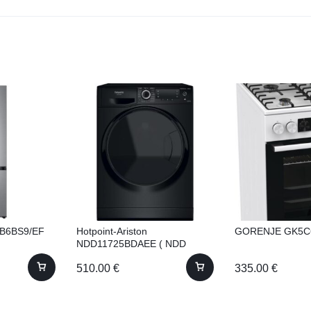
B6BS9/EF
Hotpoint-Ariston
GORENJE GK5
NDD11725BDAEE ( NDD
11725 BDA EE) ar žāvētāju!
510.00
€
335.00
€
11kg 60.5cm