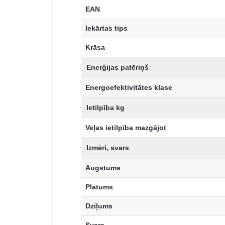
EAN
Iekārtas tips
Krāsa
Enerģijas patēriņš
Energoefektivitātes klase
Ietilpība kg
Veļas ietilpība mazgājot
Izmēri, svars
Augstums
Platums
Dziļums
Svars