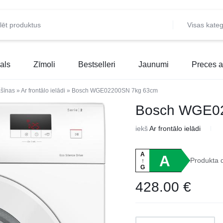
Visas kateg
als
Zīmoli
Bestselleri
Jaunumi
Preces a
šīnas
»
Ar frontālo ielādi
»
Bosch WGE02200SN 7kg 63cm
Bosch WGE0
iekš
Ar frontālo ielādi
A
A
Produkta 
↑
G
428.00
€