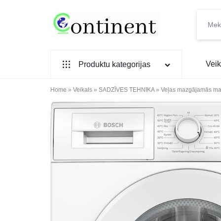
CONTINENT.LV
SADZĪVES
Veik
Produktu kategorijas
PREČU
INTERNETVEIKALS
Home
SADZĪVES TEHNIKA
»
Veikals
»
SADZĪVES TEHNIKA
»
Veļas mazgājamās ma
IEBŪVĒJAMĀ TEHNIKA
MAZĀ SADZĪVES TEHNIKA
ELEKTRONIKA, TV
TELEFONI
VIEDPULKSTEŅI
SKAISTUMAM UN VESELĪBAI