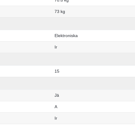
73 kg
Elektroniska
Ir
15
Jā
A
Ir