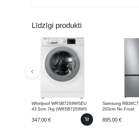
Līdzīgi produkti
Whirlpool WRSB7259WSEU
Samsung RB38C7
43.5cm 7kg (WRSB7259WS
203cm No Frost
EU)
347.00
€
895.00
€