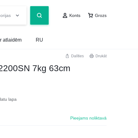
orijas
Konts
Grozs
r atlaidēm
RU
Dalīties
Drukāt
2200SN 7kg 63cm
datu lapa
Pieejams noliktavā