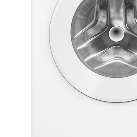
DATORTEHNIKA, PRECES
BIROJAM
KLIMATAM
SPORTAM UN ATPŪTAI
MĀJĀM UN DĀRZAM
SILTUMNĪCAS UN TO PIEDERUMI
CELTNIECĪBA