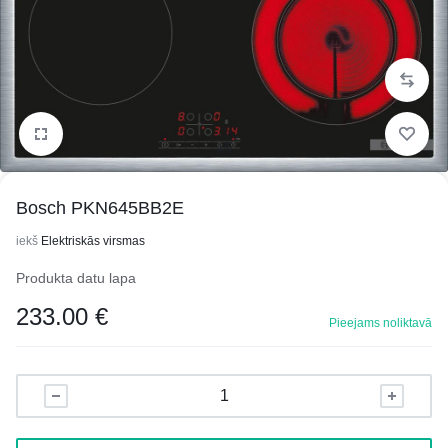
1/5
Bosch PKN645BB2E
iekš
Elektriskās virsmas
Produkta datu lapa
233.00
€
Pieejams noliktavā