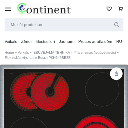
Veikals
Zīmoli
Bestselleri
Jaunumi
Preces ar atlaidēm
RU
Home
»
Veikals
»
IEBŪVĒJAMĀ TEHNIKA
»
Plīts virsmas (iebūvējamās)
»
Elektriskās virsmas
»
Bosch PKN645BB2E