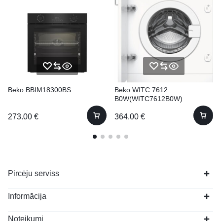
Beko BBIM18300BS
Beko WITC 7612
B0W(WITC7612B0W)
Iebūvējama 7kg 57cm
273.00
€
364.00
€
Pircēju serviss
Informācija
Noteikumi