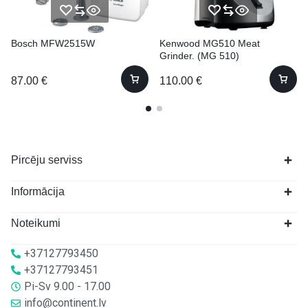
Bosch MFW2515W
Kenwood MG510 Meat
Grinder. (MG 510)
87.00
€
110.00
€
Pircēju serviss
Informācija
Noteikumi
+37127793450
+37127793451
Pi-Sv 9.00 - 17.00
info@continent.lv