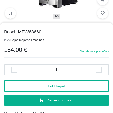
1/3
Bosch MFW68660
iekš
Gaļas maļamās mašīnas
154.00
€
Noliktavā 7 prece/-es
Pirkt tagad
Pievienot grozam