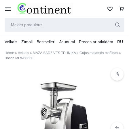
Veikals
Zīmoli
Bestselleri
Jaunumi
Preces ar atlaidēm
RU
Home
»
Veikals
»
MAZĀ SADZĪVES TEHNIKA
»
Gaļas maļamās mašīnas
»
Bosch MFW68660