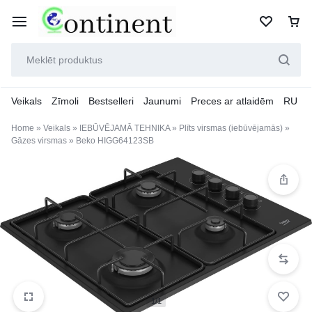
Veikals
Zīmoli
Bestselleri
Jaunumi
Preces ar atlaidēm
RU
Home
»
Veikals
»
IEBŪVĒJAMĀ TEHNIKA
»
Plīts virsmas (iebūvējamās)
»
Gāzes virsmas
»
Beko HIGG64123SB
1/1