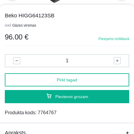
Beko HIGG64123SB
iekš
Gāzes virsmas
96.00
€
Pieejams noliktavā
Pirkt tagad
Pievienot grozam
Produkta kods:
7764767
Apraksts