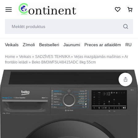
Veikals
Zīmoli
Bestselleri
Jaunumi
Preces ar atlaidēm
RU
Home
»
Veikals
»
SADZĪVES TEHNIKA
»
Veļas mazgājamās mašīnas
»
Ar
frontālo ielādi
»
Beko BM3WFSU48415ADC 8kg 55cm