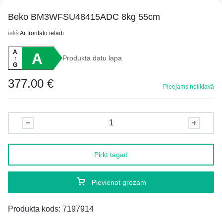
Beko BM3WFSU48415ADC 8kg 55cm
iekš
Ar frontālo ielādi
A
A
Produkta datu lapa
↑
G
377.00
€
Pieejams noliktavā
Pirkt tagad
Pievienot grozam
Produkta kods:
7197914