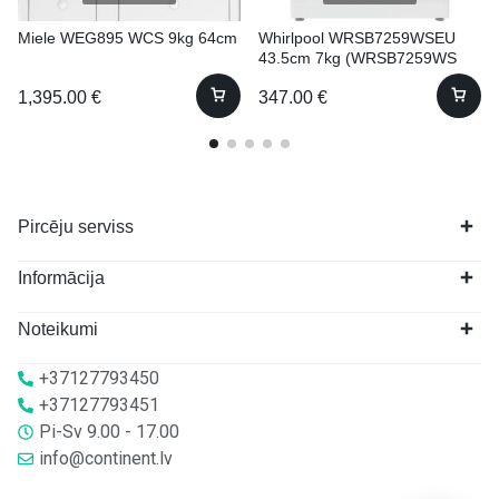
Miele WEG895 WCS 9kg 64cm
Whirlpool WRSB7259WSEU
43.5cm 7kg (WRSB7259WS
EU)
1,395.00
€
347.00
€
Pircēju serviss
Informācija
Noteikumi
+37127793450
+37127793451
Pi-Sv 9.00 - 17.00
info@continent.lv