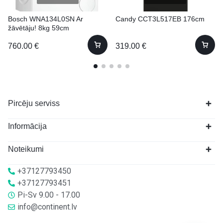
Bosch WNA134L0SN Ar
Candy CCT3L517EB 176cm
žāvētāju! 8kg 59cm
760.00
€
319.00
€
Pircēju serviss
Informācija
Noteikumi
+37127793450
+37127793451
Pi-Sv 9.00 - 17.00
info@continent.lv