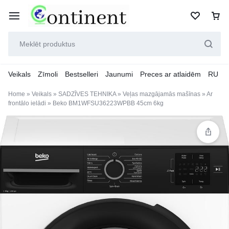
Veikals
Zīmoli
Bestselleri
Jaunumi
Preces ar atlaidēm
RU
Home
»
Veikals
»
SADZĪVES TEHNIKA
»
Veļas mazgājamās mašīnas
»
Ar
frontālo ielādi
»
Beko BM1WFSU36223WPBB 45cm 6kg