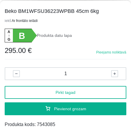
Beko BM1WFSU36223WPBB 45cm 6kg
iekš
Ar frontālo ielādi
A
B
Produkta datu lapa
↑
G
295.00
€
Pieejams noliktavā
Pirkt tagad
Pievienot grozam
Produkta kods:
7543085