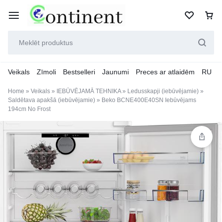
Veikals
Zīmoli
Bestselleri
Jaunumi
Preces ar atlaidēm
RU
Home
»
Veikals
»
IEBŪVĒJAMĀ TEHNIKA
»
Ledusskapji (iebūvējamie)
»
Saldētava apakšā (iebūvējamie)
»
Beko BCNE400E40SN Iebūvējams
194cm No Frost