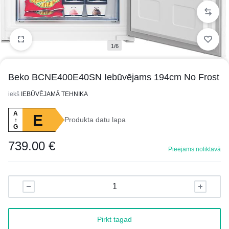
1/6
Beko BCNE400E40SN Iebūvējams 194cm No Frost
iekš
IEBŪVĒJAMĀ TEHNIKA
A
E
Produkta datu lapa
↑
G
739.00
€
Pieejams noliktavā
Pirkt tagad