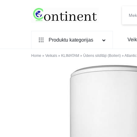
CONTINENT.LV
SADZĪVES
Veik
Produktu kategorijas
PREČU
INTERNETVEIKALS
Home
SADZĪVES TEHNIKA
»
Veikals
»
KLIMATAM
»
Ūdens sildītāji (Boileri)
»
Atlant
IEBŪVĒJAMĀ TEHNIKA
MAZĀ SADZĪVES TEHNIKA
ELEKTRONIKA, TV
TELEFONI
VIEDPULKSTEŅI
SKAISTUMAM UN VESELĪBAI