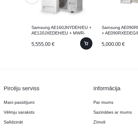
Samsung AE160JNYDEH/EU +
Samsung AE090
AE120JXEDEH/EU + MWR-
+ AE090RXEDEG/
WW10N IEKŠTELPU SIENAS
WW10N Siltumsūk
5,555.00
€
5,000.00
€
TIPA BLOKS
Komplekts Ārējais 
bloki
Pircēju serviss
Informācija
Mani pasūtījumi
Par mums
Vēlmju saraksts
Sazināties ar mums
Salīdzināt
Zīmoli