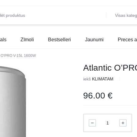
Visas kateg
als
Zīmoli
Bestselleri
Jaunumi
Preces a
ic O’PRO V-15L 1600W
Atlantic O’P
iekš
KLIMATAM
96.00
€