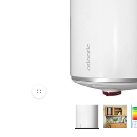
DATORTEHNIKA, PRECES
BIROJAM
KLIMATAM
SPORTAM UN ATPŪTAI
MĀJĀM UN DĀRZAM
SILTUMNĪCAS UN TO PIEDERUMI
CELTNIECĪBA