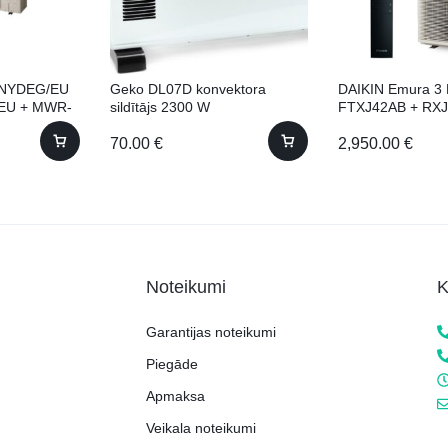
RNYDEG/EU
Geko DL07D konvektora
DAIKIN Emura 3 
EU + MWR-
sildītājs 2300 W
FTXJ42AB + RXJ
nis
Schwarz | 4,2 kW
70.00
€
2,950.00
€
+ iekšejais
Noteikumi
K
Garantijas noteikumi
Piegāde
Apmaksa
Veikala noteikumi