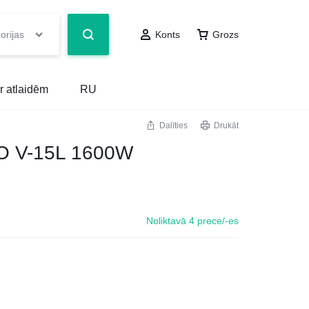
orijas
Konts
Grozs
r atlaidēm
RU
Dalīties
Drukāt
RO V-15L 1600W
Noliktavā 4 prece/-es