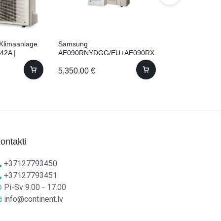
Klimaanlage
Samsung
DAIKIN Emura 3
42A |
AE090RNYDGG/EU+AE090RX
FTXJ42AW + RX
EDGG/EU+MWR-WW10KN
Mattweiß | 4,2 
5,350.00
€
2,150.00
€
IEKŠTELPU SIENAS TIPA
BLOKS
ontakti
+37127793450
+37127793451
Pi-Sv 9.00 - 17.00
info@continent.lv