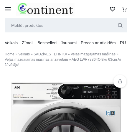
Veikals
Zīmoli
Bestselleri
Jaunumi
Preces ar atlaidēm
RU
Home
»
Veikals
»
SADZĪVES TEHNIKA
»
Veļas mazgājamās mašīnas
»
Veļas mazgājamās mašīnas ar žāvētāju
»
AEG LWR73864O 8kg 63cm Ar
žāvētāju!