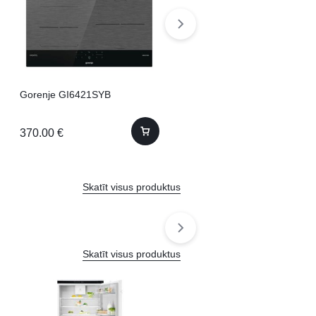
Gorenje GI6421SYB
Whirlpool WHK 26403 XP6E1
203.5cm 203cm No Frost
370.00
€
610.00
€
Skatīt visus produktus
Skatīt visus produktus