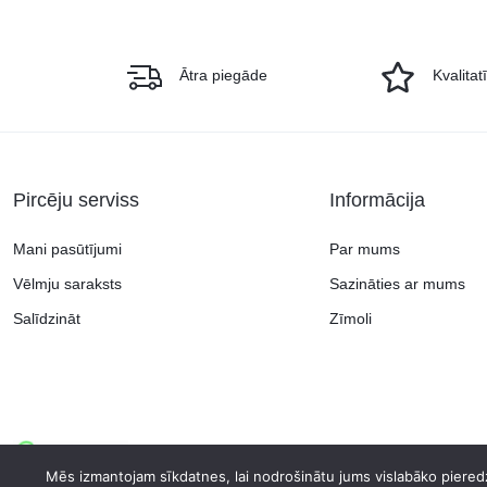
Ātra piegāde
Kvalitat
Pircēju serviss
Informācija
Mani pasūtījumi
Par mums
Vēlmju saraksts
Sazināties ar mums
Salīdzināt
Zīmoli
Copyright © 2026 Continent.lv, visas tiesības aizsargātas.
Mēs izmantojam sīkdatnes, lai nodrošinātu jums vislabāko pieredz