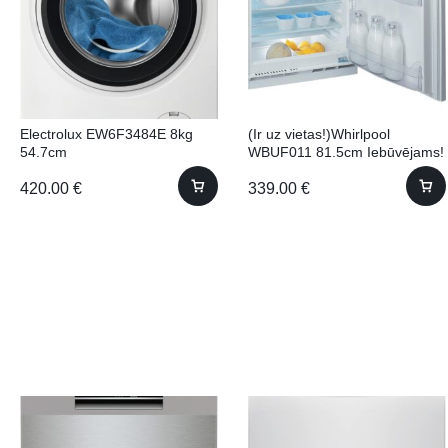
Electrolux EW6F3484E 8kg
(Ir uz vietas!)Whirlpool
54.7cm
WBUF011 81.5cm Iebūvējams!
420.00
€
339.00
€