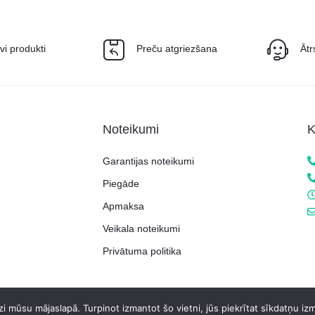
īvi produkti
Preču atgriezšana
Ātr
Noteikumi
K
Garantijas noteikumi
Piegāde
Apmaksa
Veikala noteikumi
Privātuma politika
i mūsu mājaslapā. Turpinot izmantot šo vietni, jūs piekrītat sīkdatņu iz