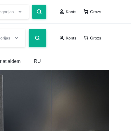
egorijas
Konts
Grozs
orijas
Konts
Grozs
r atlaidēm
RU