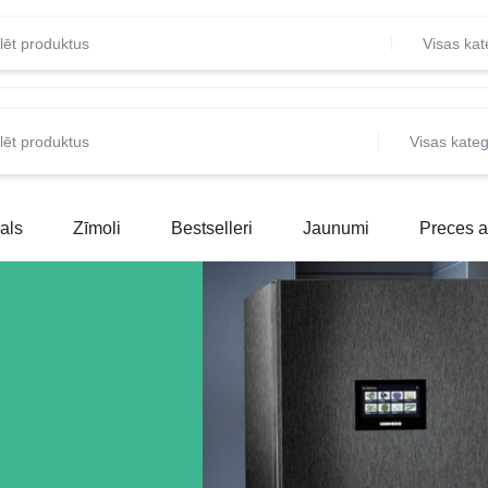
Visas kat
Visas kateg
T.LV
als
Zīmoli
Bestselleri
Jaunumi
Preces a