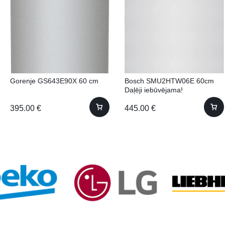
Gorenje GS643E90X 60 cm
Bosch SMU2HTW06E 60cm
Daļēji iebūvējama!
395.00
€
445.00
€