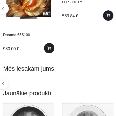
LG SG10TY
559.84
€
Dreame 65S100
980.00
€
Mēs iesakām jums
Jaunākie produkti