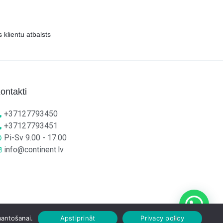
s klientu atbalsts
ontakti
+37127793450
+37127793451
Pi-Sv 9.00 - 17.00
info@continent.lv
mantošanai.
Apstiprināt
Privacy policy