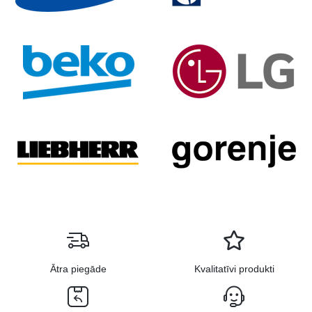
Ātra piegāde
Kvalitatīvi produkti