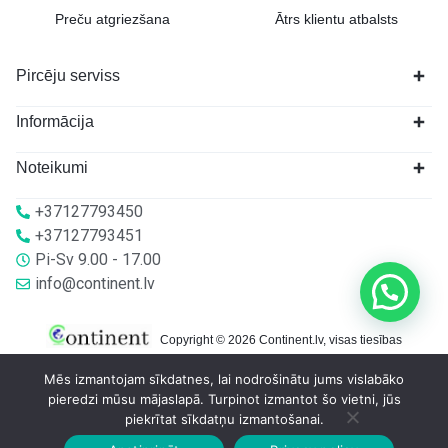
Preču atgriezšana
Ātrs klientu atbalsts
Pircēju serviss
Informācija
Noteikumi
+37127793450
+37127793451
Pi-Sv 9.00 - 17.00
info@continent.lv
Copyright © 2026 Continent.lv, visas tiesības
aizsargātas.
Mēs izmantojam sīkdatnes, lai nodrošinātu jums vislabāko
pieredzi mūsu mājaslapā. Turpinot izmantot šo vietni, jūs
piekrītat sīkdatņu izmantošanai.