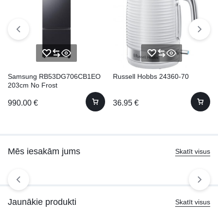
Samsung RB53DG706CB1EO
Russell Hobbs 24360-70
203cm No Frost
990.00
€
36.95
€
Mēs iesakām jums
Skatīt visus
Jaunākie produkti
Skatīt visus