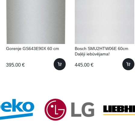
Gorenje GS643E90X 60 cm
Bosch SMU2HTW06E 60cm
Daļēji iebūvējama!
395.00
€
445.00
€