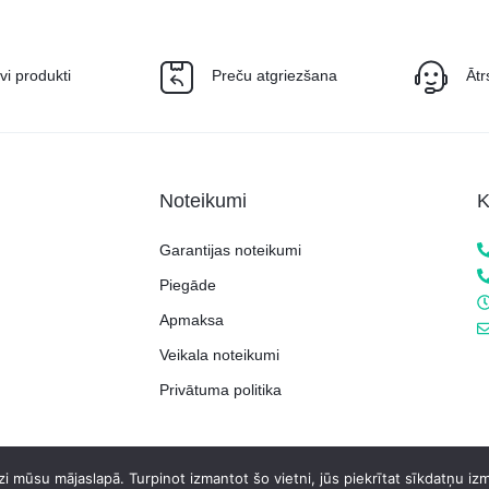
īvi produkti
Preču atgriezšana
Ātr
Noteikumi
K
Garantijas noteikumi
Piegāde
Apmaksa
Veikala noteikumi
Privātuma politika
i mūsu mājaslapā. Turpinot izmantot šo vietni, jūs piekrītat sīkdatņu iz