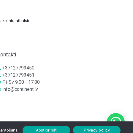
s klientu atbalsts
ontakti
+37127793450
+37127793451
Pi-Sv 9.00 - 17.00
info@continent.lv
mantošanai.
Apstiprināt
Privacy policy