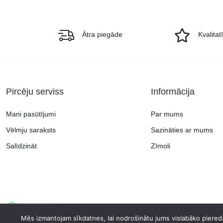
Ātra piegāde
Kvalitat
Pircēju serviss
Informācija
Mani pasūtījumi
Par mums
Vēlmju saraksts
Sazināties ar mums
Salīdzināt
Zīmoli
Copyright © 2026 Continent.lv, visas tiesības aizsargātas.
Mēs izmantojam sīkdatnes, lai nodrošinātu jums vislabāko pieredz