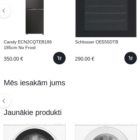
Candy ECN2CQTEB186
Schlosser OE555DTB
185cm No Frost
350.00
€
290.00
€
Mēs iesakām jums
Jaunākie produkti