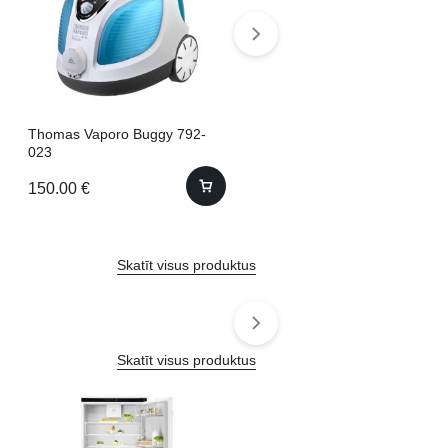
Thomas Vaporo Buggy 792-
Electrolux E4GK1-4GB
023
150.00
€
45.00
€
Skatīt visus produktus
Skatīt visus produktus