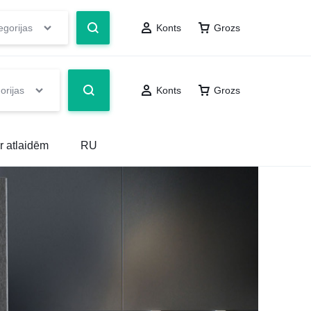
egorijas
Konts
Grozs
orijas
Konts
Grozs
r atlaidēm
RU