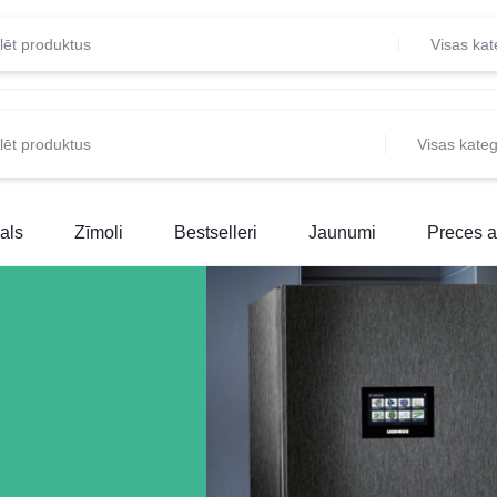
Visas kat
Visas kateg
T.LV
als
Zīmoli
Bestselleri
Jaunumi
Preces a