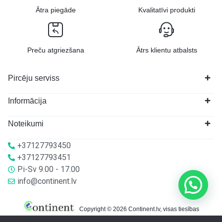
Ātra piegāde
Kvalitatīvi produkti
Preču atgriezšana
Ātrs klientu atbalsts
Pircēju serviss
Informācija
Noteikumi
+37127793450
+37127793451
Pi-Sv 9.00 - 17.00
info@continent.lv
Copyright © 2026 Continent.lv, visas tiesības
aizsargātas.