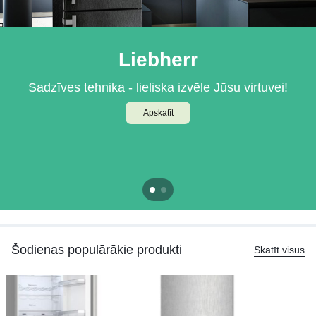
Liebherr
BOSCH
Sadzīves tehnika - lieliska izvēle Jūsu virtuvei!
Iebūvējamā tehnika Jūsu virtuvei
Apskatīt
Apskatīt
Šodienas populārākie produkti
Skatīt visus