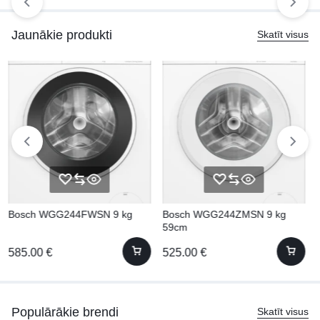
Jaunākie produkti
Skatīt visus
 WGG244ZMSN 9 kg
Gorenje GS643E90X 60 cm
Bosch S
Daļēji ie
0
€
395.00
€
445.00
€
Populārākie brendi
Skatīt visus