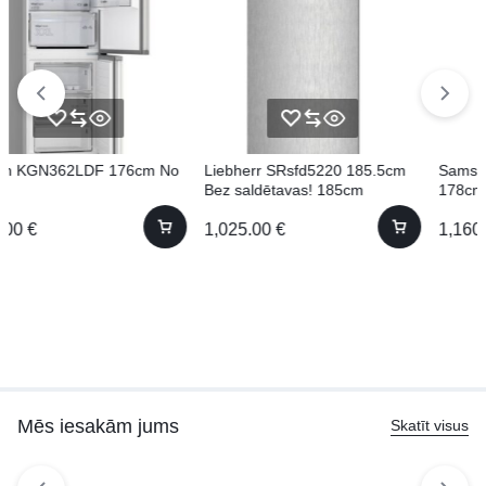
d5220 185.5cm
Samsung RS70F64KEBEO
Electrolux EW6F
s! 185cm
178cm Side by Side
1,160.00
€
390.00
€
Mēs iesakām jums
Skatīt visus